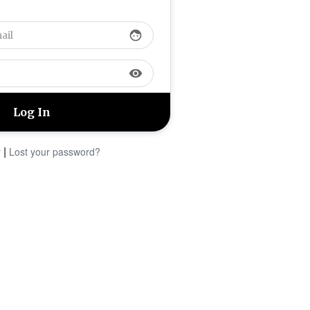
face
visibility
|
r
Lost your password?