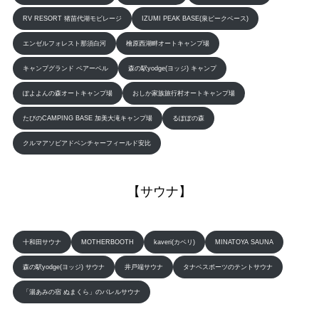
RV RESORT 猪苗代湖モビレージ
IZUMI PEAK BASE(泉ピークベース)
エンゼルフォレスト那須白河
檜原西湖畔オートキャンプ場
キャンプグランド ベアーベル
森の駅yodge(ヨッジ) キャンプ
ぽよよんの森オートキャンプ場
おしか家族旅行村オートキャンプ場
たびのCAMPING BASE 加美大滝キャンプ場
るぽぽの森
クルマアソビアドベンチャーフィールド安比
【サウナ】
十和田サウナ
MOTHERBOOTH
kaveri(カベリ)
MINATOYA SAUNA
森の駅yodge(ヨッジ) サウナ
井戸端サウナ
タナベスポーツのテントサウナ
「湯あみの宿 ぬまくら」のバレルサウナ