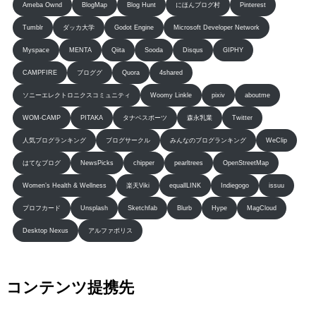
Ameba Ownd
BlogMap
Blog Hunt
にほんブログ村
Pinterest
Tumblr
ダッカ大学
Godot Engine
Microsoft Developer Network
Myspace
MENTA
Qiita
Sooda
Disqus
GIPHY
CAMPFIRE
ブロググ
Quora
4shared
ソニーエレクトロニクスコミュニティ
Woomy Linkle
pixiv
aboutme
WOM-CAMP
PITAKA
タナベスポーツ
森永乳業
Twitter
人気ブログランキング
ブログサークル
みんなのブログランキング
WeClip
はてなブログ
NewsPicks
chipper
pearltrees
OpenStreetMap
Women’s Health & Wellness
楽天Viki
equallLINK
Indiegogo
issuu
プロフカード
Unsplash
Sketchfab
Blurb
Hype
MagCloud
Desktop Nexus
アルファポリス
コンテンツ提携先