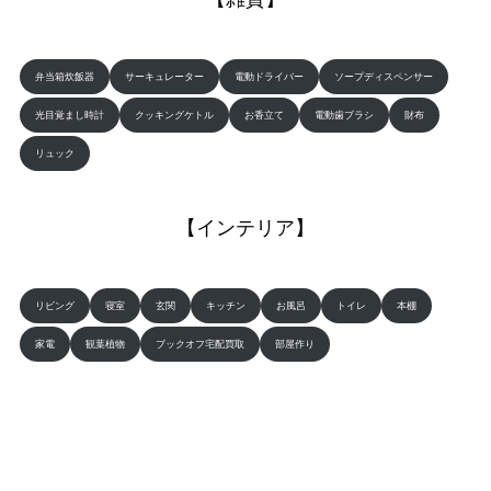
弁当箱炊飯器
サーキュレーター
電動ドライバー
ソープディスペンサー
光目覚まし時計
クッキングケトル
お香立て
電動歯ブラシ
財布
リュック
【インテリア】
リビング
寝室
玄関
キッチン
お風呂
トイレ
本棚
家電
観葉植物
ブックオフ宅配買取
部屋作り