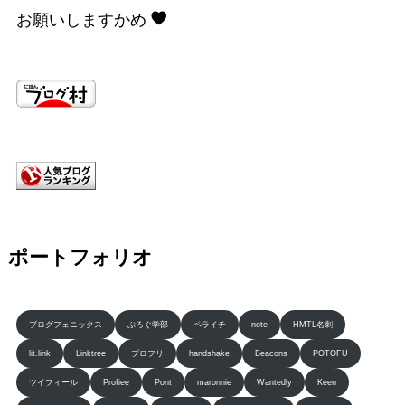
お願いしますかめ
ポートフォリオ
ブログフェニックス
ぶろぐ学部
ペライチ
note
HMTL名刺
lit.link
Linktree
プロフリ
handshake
Beacons
POTOFU
ツイフィール
Profiee
Pont
maronnie
Wantedly
Keen