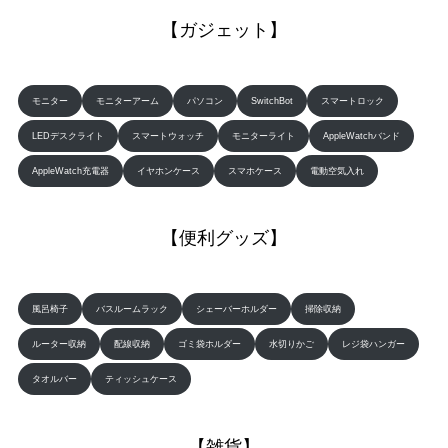
【ガジェット】
モニター
モニターアーム
パソコン
SwitchBot
スマートロック
LEDデスクライト
スマートウォッチ
モニターライト
AppleWatchバンド
AppleWatch充電器
イヤホンケース
スマホケース
電動空気入れ
【便利グッズ】
風呂椅子
バスルームラック
シェーバーホルダー
掃除収納
ルーター収納
配線収納
ゴミ袋ホルダー
水切りかご
レジ袋ハンガー
タオルバー
ティッシュケース
【雑貨】