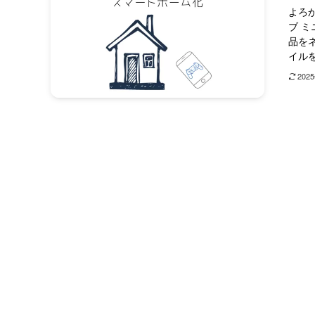
よろか
ブ 
品を
イルを
202