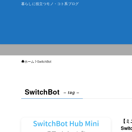
暮らしに役立つモノ・コト系ブログ
ホーム
SwitchBot
SwitchBot
– tag –
【ミニ
Swi