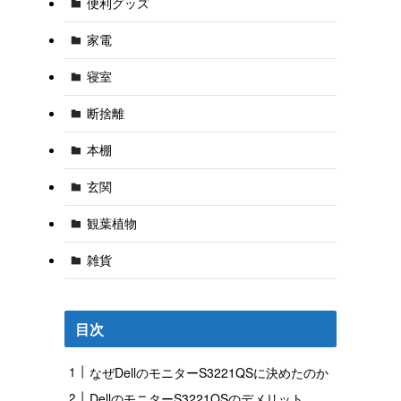
便利グッズ
家電
寝室
断捨離
本棚
玄関
観葉植物
雑貨
目次
なぜDellのモニターS3221QSに決めたのか
DellのモニターS3221QSのデメリット