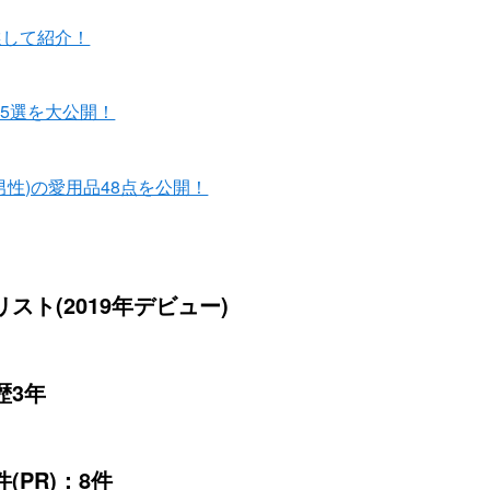
選して紹介！
5選を大公開！
男性)の愛用品48点を公開！
スト(2019年デビュー)
歴3年
(PR)：8件