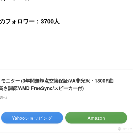
erのフォロワー：3700人
ンチ 4K モニター (3年間無輝点交換保証/VA非光沢・1800R曲
%/高さ調節/AMD FreeSync/スピーカー付)
on調べ）
Yahooショッピング
Amazon
ポチップ