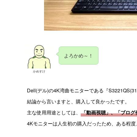
よろかめ～！
かめすけ
Dell(デル)の4K湾曲モニターである『S3221Q
結論から言いますと、購入して良かったです。
主な使用用途としては、
「動画視聴」、「ブログ
4Kモニターは人生初の購入だったため、ある程