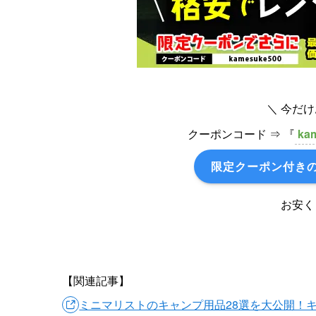
＼ 今だ
クーポンコード ⇒ 『
ka
限定
クーポン付き
お安く
【関連記事】
ミニマリストのキャンプ用品28選を大公開！