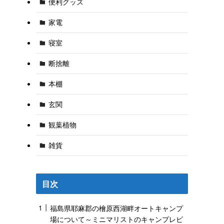
便利グッズ
家電
寝室
断捨離
本棚
玄関
観葉植物
雑貨
目次
福島県耶麻郡の檜原西湖畔オートキャンプ
場について～ミニマリストのキャンプレビ