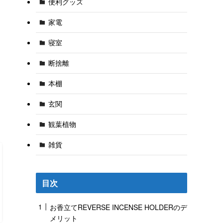
便利グッズ
家電
寝室
断捨離
本棚
玄関
観葉植物
雑貨
目次
お香立てREVERSE INCENSE HOLDERのデ
メリット